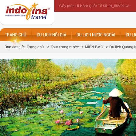
Giấy phép Lữ Hành Quốc Tế Số: 01_586/2013/...
TRANG CHỦ
DU LỊCH NỘI ĐỊA
DU LỊCH NƯỚC NGOÀI
DU L
Bạn đang ở:
Trang chủ
Tour trong nước
MIỀN BẮC
Du lịch Quảng 