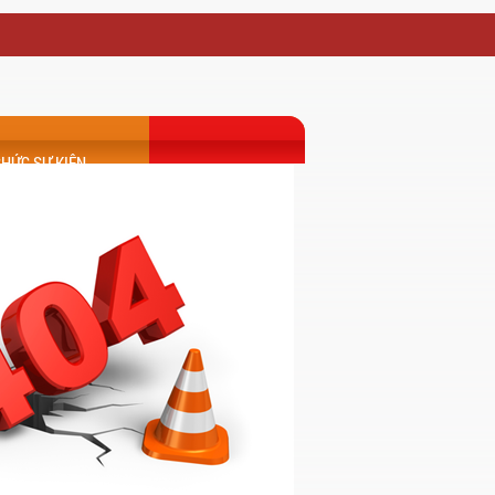
913 560 079
- info@indovinatravel.com
CHỨC SỰ KIỆN