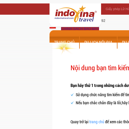
Giấy phép Lữ Hà
phòng vé
Thanh Huyền - 0989712492
Phòng vé - tour
CHÍNH SÁCH BẢO MẬT
CHÍNH SÁCH ĐĂNG KÝ
GIỚI THIỆU
TRANG CHỦ
DU LỊCH NỘI ĐỊA
DU 
Nội dung bạn tìm kiếm
Bạn hãy thử 1 trong những cách dư
Sử dụng chức năng tìm kiếm để tì
Nếu bạn chắc chắn đây là lỗi,hãy
Quay trở lại
trang chủ
để xem các thôn