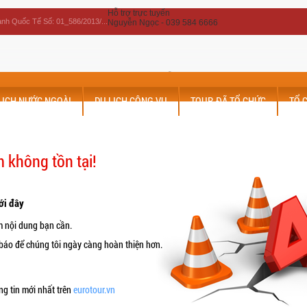
Hỗ trợ trực tuyến
nh Quốc Tế Số: 01_586/2013/...
Nguyễn Ngọc - 039 584 6666
0
Hotline tư vấn khách hàng:
LỊCH NƯỚC NGOÀI
DU LỊCH CÔNG VỤ
TOUR ĐÃ TỔ CHỨC
TỔ 
 không tồn tại!
ới đây
m nội dung bạn cần.
 báo để chúng tôi ngày càng hoàn thiện hơn.
g tin mới nhất trên
eurotour.vn