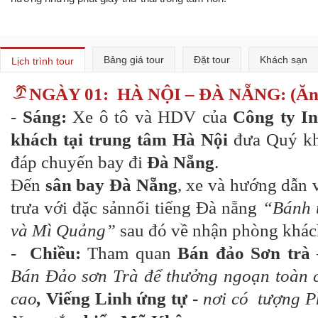
Bảng giá tour
Đặt tour
Khách sạn
Lịch trình tour
NGÀY 01:
HÀ NỘI – ĐÀ NẴNG: (Ăn t
-
Sáng:
Xe ô tô và HDV của
Công ty I
khách tại trung tâm Hà Nội
đưa Quý kh
đáp chuyến bay đi
Đà Nẵng
.
Đến
sân bay Đà Nẵng
, xe và hướng dẫn 
trưa với đặc sảnnổi tiếng Đà nẵng
“Bánh t
và Mì Quảng”
sau đó về nhận phòng khách
-
Chiều:
Tham quan
Bán đảo Sơn trà
Bán Đảo sơn Trà để thưởng ngoạn toàn c
cao
,
Viếng Linh ứng tự -
nơi có tượng P