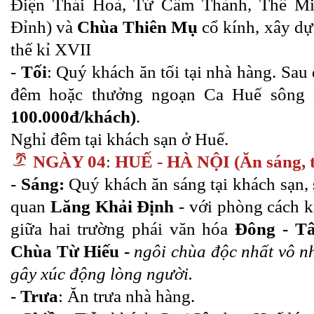
Điện Thái Hoà, Tử Cấm Thành, Thế Mi
Đỉnh) và
Chùa Thiên Mụ
cổ kính, xây d
thế kỉ XVII
-
Tối
: Quý khách ăn tối tại nhà hàng. Sau
đêm hoặc thưởng ngoạn Ca Huế sôn
100.000đ/khách)
.
Nghỉ đêm tại khách sạn ở Huế.
NGÀY 04
:
HUẾ - HÀ NỘI
(Ăn sáng, 
-
Sáng:
Quý khách ăn sáng tại khách sạn,
quan
Lăng Khải Định
- với phòng cách ki
giữa hai trường phái văn hóa
Đông - T
Chùa Từ Hiếu -
ngôi chùa độc nhất vô nh
gây xúc động lòng người.
-
Trưa
: Ăn trưa nhà hàng.