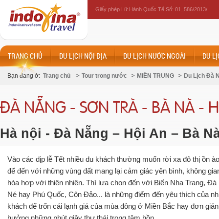
Giấy phép Lữ Hành Quốc Tế Số: 01_586/2013/...
TRANG CHỦ
DU LỊCH NỘI ĐỊA
DU LỊCH NƯỚC NGOÀI
DU L
Bạn đang ở:
Trang chủ
Tour trong nước
MIỀN TRUNG
Du Lịch Đà 
ĐÀ NẴNG - SƠN TRÀ - BÀ NÀ - H
Hà nội - Đà Nẵng – Hội An – Bà Nà
Vào các dịp lễ Tết nhiều du khách thường muốn rời xa đô thị ồn ào
để đến với những vùng đất mang lại cảm giác yên bình, không gian
hòa hợp với thiên nhiên. Thì lựa chọn đến với Biển Nha Trang, Đà
Né hay Phú Quốc, Côn Đảo... là những điểm đến yêu thích của nh
khách để trốn cái lạnh giá của mùa đông ở Miền Bắc hay đơn giản 
hưởng những phút giây thư thái trong tâm hồn.