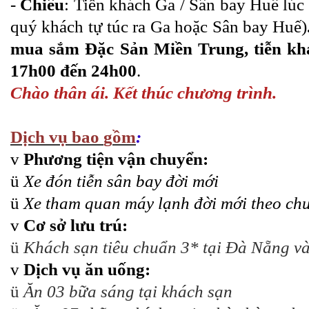
-
Chiều
: Tiễn khách Ga / Sân bay Huế lúc
quý khách tự túc ra Ga hoặc Sân bay Huế)
mua sắm Đặc Sản Miền Trung, tiễn kh
17h00 đến 24h00
.
Chào thân ái. Kết thúc chương trình.
Dịch vụ
b
ao
g
ồm
:
v
Phương tiện vận chuyển:
ü
Xe đón tiễn sân bay đời mới
ü
Xe tham quan máy lạnh đời mới theo ch
v
Cơ sở lưu trú:
ü
Khách sạn tiêu chuẩn 3* tại Đà Nẵng v
v
Dịch vụ ăn uống:
ü
Ăn 03 bữa sáng tại khách sạn