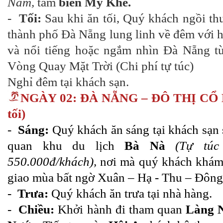
Nam,
tắm
biển Mỹ Khê.
-
Tối:
Sau khi ăn tối, Quý khách ngồi t
thành phố Đà Nẵng lung linh về đêm với h
và nổi tiếng hoặc ngắm nhìn Đà Nẵng từ
Vòng Quay Mặt Trời (Chi phí tự túc)
Nghỉ đêm tại khách sạn.
NGÀY 02:
ĐÀ NẴNG – ĐÔ THỊ CỔ
tối)
-
Sáng:
Quý khách ăn sáng tại khách sạn 
quan khu du lịch
Bà Nà
(Tự túc
550.000đ/khách),
nơi mà quý khách khám
giao mùa bất ngờ Xuân – Hạ - Thu – Đông 
-
Trưa:
Quý khách ăn trưa tại nhà hàng.
-
Chiều:
Khởi hành đi tham quan
Làng 