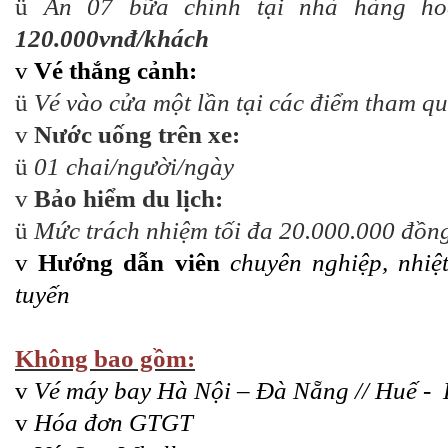
ü
Ăn 07 bữa chính tại nhà hàng ho
120.000vnđ/khách
v
Vé thắng cảnh:
ü
Vé vào cửa một lần tại các điểm tham q
v
Nước uống trên xe:
ü
01 chai/người/ngày
v
Bảo hiểm du lịch:
ü
Mức trách nhiệm tối đa 20.000.000 đồn
v
Hướng dẫn viên
chuyên nghiệp, nhiệt
tuyến
Không bao gồm:
v
Vé máy bay Hà Nội – Đà Nẵng // Huế -
v
Hóa đơn GTGT