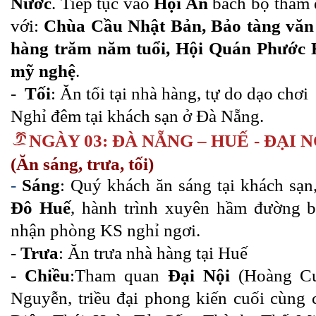
Nước
. Tiếp tục vào
Hội An
bách bộ tham 
với:
Chùa Cầu Nhật Bản, Bảo tàng văn
hàng trăm năm tuổi, Hội Quán Phước 
mỹ nghệ
.
-
Tối
: Ăn tối tại nhà hàng, tự do dạo chơi
Nghỉ đêm tại khách sạn ở Đà Nẵng.
NGÀY 03:
ĐÀ NẴNG – HUẾ - ĐẠI 
(Ăn sáng, trưa, tối)
-
Sáng
: Quý khách ăn sáng tại khách sạn
Đô Huế
, hành trình xuyên hầm đường 
nhận phòng KS nghỉ ngơi.
-
Trưa
: Ăn trưa nhà hàng tại Huế
-
Chiều
:Tham quan
Đại Nội
(Hoàng Cu
Nguyễn, triều đại phong kiến cuối cùng