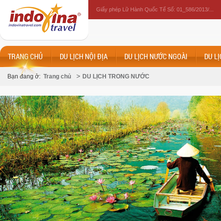
Giấy phép Lữ Hành Quốc Tế Số: 01_586/2013/...
TRANG CHỦ
DU LỊCH NỘI ĐỊA
DU LỊCH NƯỚC NGOÀI
DU L
Bạn đang ở:
Trang chủ
DU LỊCH TRONG NƯỚC