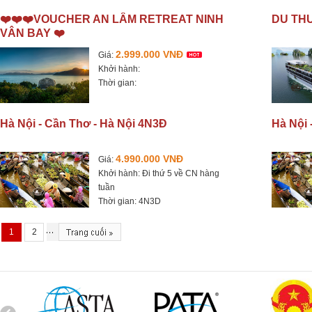
❤️❤️❤️VOUCHER AN LÂM RETREAT NINH
DU TH
VÂN BAY ❤️
2.999.000 VNĐ
Giá:
Khởi hành:
Thời gian:
Hà Nội - Cần Thơ - Hà Nội 4N3Đ
Hà Nội 
4.990.000 VNĐ
Giá:
Khởi hành: Đi thứ 5 về CN hàng
tuần
Thời gian: 4N3D
1
2