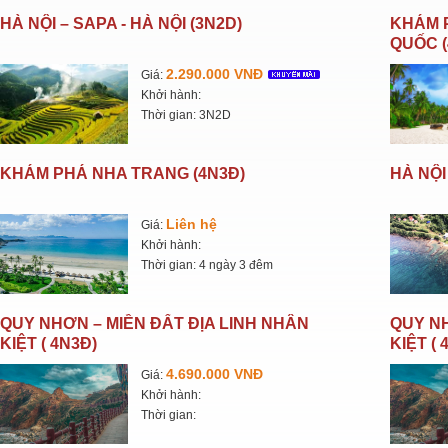
HÀ NỘI – SAPA - HÀ NỘI (3N2D)
KHÁM 
QUỐC (
2.290.000 VNĐ
Giá:
Khởi hành:
Thời gian: 3N2D
KHÁM PHÁ NHA TRANG (4N3Đ)
HÀ NỘI
Liên hệ
Giá:
Khởi hành:
Thời gian: 4 ngày 3 đêm
QUY NHƠN – MIỀN ĐẤT ĐỊA LINH NHÂN
QUY NH
KIỆT ( 4N3Đ)
KIỆT ( 
4.690.000 VNĐ
Giá:
Khởi hành:
Thời gian: