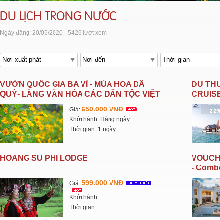
DU LỊCH TRONG NƯỚC
Ngày đăng: 20/05/2020 - 5426 lượt xem
VƯỜN QUỐC GIA BA VÌ - MÙA HOA DÃ
DU THU
QUỲ- LÀNG VĂN HÓA CÁC DÂN TỘC VIỆT
CRUISE
NAM
650.000 VNĐ
Giá:
Khởi hành: Hàng ngày
Thời gian: 1 ngày
HOANG SU PHI LODGE
VOUCH
- Combo 
siêu ho
599.000 VNĐ
Giá:
Khởi hành:
Thời gian: