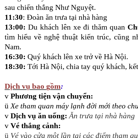
sau chiến thắng Như Nguyệt.
11:30
: Đoàn ăn trưa tại nhà hàng
13:00:
Du khách lên xe đi thăm quan
Ch
tìm hiểu về nghệ thuật kiến trúc, cũng n
Nam.
16:30:
Quý khách lên xe trở về Hà Nội.
18:30:
Tới Hà Nội, chia tay quý khách, kế
Dịch vụ
b
ao
g
ồm
:
v
Phương tiện vận chuyển:
ü
Xe tham quan máy lạnh đời mới theo ch
v
Dịch vụ ăn uống:
Ăn trưa tại nhà hàng
v
Vé thắng cảnh:
ü
Vé vào cửa một lần tại các điểm tham q