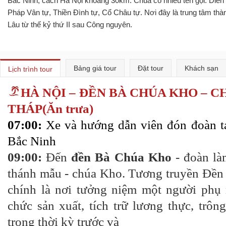
Bắc Ninh, cách Hà Nội khoảng 30km. Chùa có nhiều tên gọi: Diên
Pháp Vân tự, Thiền Đình tự, Cổ Châu tự. Nơi đây là trung tâm thà
Lâu từ thế kỷ thứ II sau Công nguyên.
Bảng giá tour
Đặt tour
Khách sạn
Lịch trình tour
HÀ NỘI – ĐỀN BÀ CHÚA KHO – C
THÁP(Ăn trưa)
07:00:
Xe và hướng dẫn viên đón đoàn tạ
Bắc Ninh
09:00:
Đến
đền Bà Chúa Kho
- đoàn là
thánh mẫu - chúa Kho. Tương truyền Đề
chính là nơi tưởng niệm một người phụ
chức sản xuất, tích trữ lương thực, trô
trong thời kỳ trước và