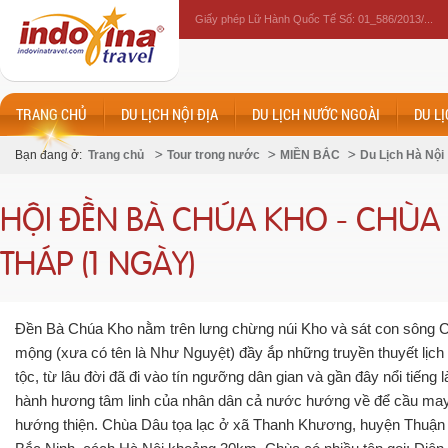
Giấy phép Lữ Hành Quốc Tế Số: 01_586/2013/...
TRANG CHỦ
DU LỊCH NỘI ĐỊA
DU LỊCH NƯỚC NGOÀI
DU L
Bạn đang ở:
Trang chủ
Tour trong nước
MIỀN BẮC
Du Lịch Hà Nội
HỘI ĐỀN BÀ CHÚA KHO - CHÙA
THÁP (1 NGÀY)
Đền Bà Chúa Kho nằm trên lưng chừng núi Kho và sát con sông 
mộng (xưa có tên là Như Nguyệt) đầy ắp những truyền thuyết lịch
tộc, từ lâu đời đã đi vào tín ngưỡng dân gian và gần đây nổi tiếng 
hành hương tâm linh của nhân dân cả nước hướng về để cầu may
hướng thiện. Chùa Dâu tọa lạc ở xã Thanh Khương, huyện Thuận 