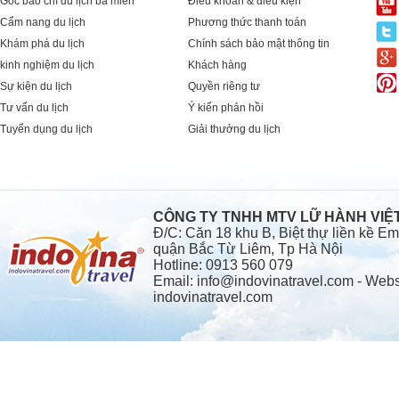
Góc báo chí du lịch ba miền
Điều khoản & điều kiện
Cẩm nang du lịch
Phương thức thanh toán
Khám phá du lịch
Chính sách bảo mật thông tin
kinh nghiệm du lịch
Khách hàng
Sự kiện du lịch
Quyền riêng tư
Tư vấn du lịch
Ý kiến phản hồi
Tuyển dụng du lịch
Giải thưởng du lịch
CÔNG TY TNHH MTV LỮ HÀNH VI
Đ/C: Căn 18 khu B, Biệt thự liền kề 
quận Bắc Từ Liêm, Tp Hà Nội
Hotline: 0913 560 079
Email: info@indovinatravel.com - Webs
indovinatravel.com