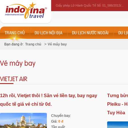
Giấy phép Lữ Hành Quốc Tế Số: 01_586/2013/...
TRANG CHỦ
DU LỊCH NỘI ĐỊA
DU LỊCH NƯỚC NGOÀI
DU L
Bạn đang ở:
Trang chủ
Vé máy bay
Vé máy bay
VIETJET AIR
12h rồi, Vietjet thôi ! Săn vé liền tay, bay ngay
Tưng bừn
quốc tế giá vé chỉ từ 0d.
Pleiku - 
Tuy Hòa
Chuyến bay:
Giá:
0 đ
Tần xuất: