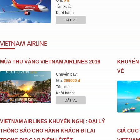
Giá:
0 đ
Tần xuất:
Khởi hành:
ĐẶT VÉ
VIETNAM AIRLINE
MÙA THU VÀNG VIETNAM AIRLINES 2016
KHUYẾN 
VÉ
Chuyến bay:
Giá:
299000 đ
Tần xuất:
Khởi hành:
ĐẶT VÉ
VIETNAM AIRLINES KHUYẾN NGHỊ : ĐẠI LÝ
THÔNG BÁO CHO HÀNH KHÁCH ĐI LẠI
GIÁ CỰC