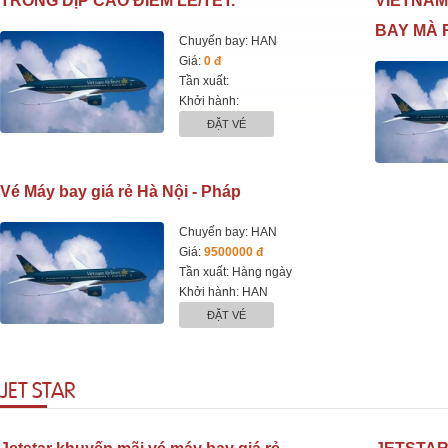
TRONG DỊP CAO ĐIỂM LỄ/TẾT.
VIETNAM
BAY MÀ 
Chuyến bay: HAN
Giá:
0 đ
Tần xuất:
Khởi hành:
ĐẶT VÉ
Vé Máy bay giá rẻ Hà Nội - Pháp
Chuyến bay: HAN
Giá:
9500000 đ
Tần xuất: Hàng ngày
Khởi hành: HAN
ĐẶT VÉ
JET STAR