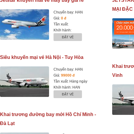
Jetstar khuyến mãi vé máy bay giá rẻ
JETSTAR
MẠI ĐẶC
Chuyến bay: HAN
Giá:
0 đ
Tần xuất:
Khởi hành:
ĐẶT VÉ
Siêu khuyến mại vé Hà Nội - Tuy Hòa
Khai trư
Chuyến bay: HAN
Vinh
Giá:
99000 đ
Tần xuất: Hàng ngày
Khởi hành: HAN
ĐẶT VÉ
Khai trương đường bay mới Hồ Chí Minh -
Đà Lạt