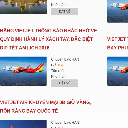
Khởi hành:
ĐẶT VÉ
HÃNG VIETJET THÔNG BÁO NHẮC NHỞ VỀ
QUY ĐỊNH HÀNH LÝ XÁCH TAY, ĐẶC BIỆT
VIETJET
DỊP TẾT ÂM LỊCH 2016
BAY PHỤ
Chuyến bay: HAN
Giá:
0 đ
Tần xuất:
Khởi hành:
ĐẶT VÉ
VIETJET AIR KHUYẾN MẠI 0Đ GIỜ VÀNG,
RỘN RÀNG BAY QUỐC TẾ
Chuyến bay: HAN